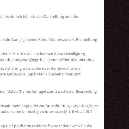
 der technisch fehlerfreien Darstellung und der
hnen dort angegebenen Kontaktdaten zwecks Bearbeitung
bs. 1 lit. a DSGVO). Sie können diese Einwilligung
enverarbeitungsvorgänge bleibt vom Widerruf unberührt.
 Speicherung widerrufen oder der Zweck für die
dere Aufbewahrungsfristen – bleiben unberührt.
ogenen Daten (Name, Anfrage) zum Zwecke der Bearbeitung
rags zusammenhängt oder zur Durchführung vorvertraglicher
uf unseren berechtigten Interessen (Art. 6 Abs. 1 lit. f
ung zur Speicherung widerrufen oder der Zweck für die