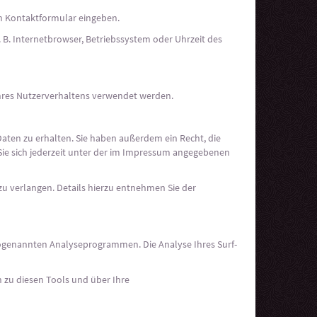
ein Kontaktformular eingeben.
 B. Internetbrowser, Betriebssystem oder Uhrzeit des
 Ihres Nutzerverhaltens verwendet werden.
aten zu erhalten. Sie haben außerdem ein Recht, die
ie sich jederzeit unter der im Impressum angegebenen
 verlangen. Details hierzu entnehmen Sie der
 sogenannten Analyseprogrammen. Die Analyse Ihres Surf-
 zu diesen Tools und über Ihre