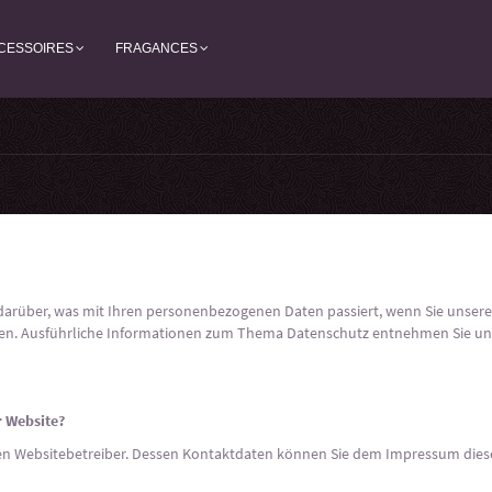
CESSOIRES
FRAGANCES
 darüber, was mit Ihren personenbezogenen Daten passiert, wenn Sie unser
önnen. Ausführliche Informationen zum Thema Datenschutz entnehmen Sie un
r Website?
 den Websitebetreiber. Dessen Kontaktdaten können Sie dem Impressum die