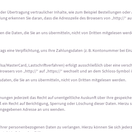
er Übertragung vertraulicher Inhalte, wie zum Beispiel Bestellungen oder A
dung erkennen Sie daran, dass die Adresszeile des Browsers von „http://“ au
nen die Daten, die Sie an uns übermitteln, nicht von Dritten mitgelesen werd
rags eine Verpflichtung, uns Ihre Zahlungsdaten (z. B. Kontonummer bei Ei
a/MasterCard, Lastschriftverfahren) erfolgt ausschließlich über eine versch
Browsers von „http://“ auf „https://“ wechselt und an dem Schloss-Symbol i
aten, die Sie an uns übermitteln, nicht von Dritten mitgelesen werden.
ungen jederzeit das Recht auf unentgeltliche Auskunft über Ihre gespeic
 ein Recht auf Berichtigung, Sperrung oder Löschung dieser Daten. Hierz
 angegebenen Adresse an uns wenden.
 Ihrer personenbezogenen Daten zu verlangen. Hierzu können Sie sich jede