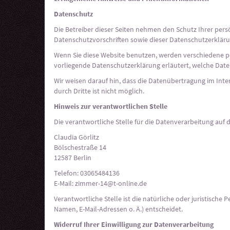
Datenschutz
Die Betreiber dieser Seiten nehmen den Schutz Ihrer per
Datenschutzvorschriften sowie dieser Datenschutzerkläru
Wenn Sie diese Website benutzen, werden verschiedene p
vorliegende Datenschutzerklärung erläutert, welche Daten
Wir weisen darauf hin, dass die Datenübertragung im Inter
durch Dritte ist nicht möglich.
Hinweis zur verantwortlichen Stelle
Die verantwortliche Stelle für die Datenverarbeitung auf d
Claudia Görlitz
Bölschestraße 14
12587 Berlin
Telefon: 03065484136
E-Mail: zimmer-14@t-online.de
Verantwortliche Stelle ist die natürliche oder juristisch
Namen, E-Mail-Adressen o. Ä.) entscheidet.
Widerruf Ihrer Einwilligung zur Datenverarbeitung