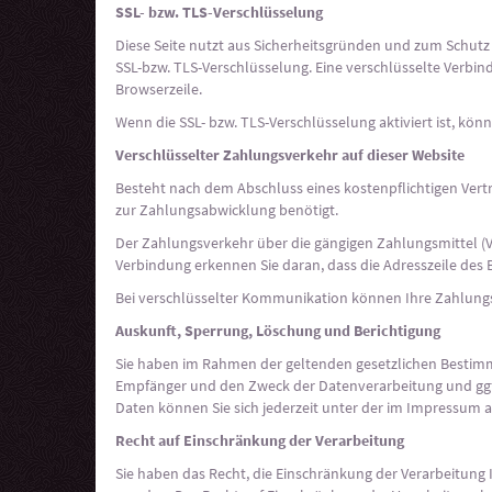
SSL- bzw. TLS-Verschlüsselung
Diese Seite nutzt aus Sicherheitsgründen und zum Schutz d
SSL-bzw. TLS-Verschlüsselung. Eine verschlüsselte Verbin
Browserzeile.
Wenn die SSL- bzw. TLS-Verschlüsselung aktiviert ist, kön
Verschlüsselter Zahlungsverkehr auf dieser Website
Besteht nach dem Abschluss eines kostenpflichtigen Vert
zur Zahlungsabwicklung benötigt.
Der Zahlungsverkehr über die gängigen Zahlungsmittel (Vis
Verbindung erkennen Sie daran, dass die Adresszeile des 
Bei verschlüsselter Kommunikation können Ihre Zahlungsd
Auskunft, Sperrung, Löschung und Berichtigung
Sie haben im Rahmen der geltenden gesetzlichen Bestimm
Empfänger und den Zweck der Datenverarbeitung und ggf.
Daten können Sie sich jederzeit unter der im Impressum
Recht auf Einschränkung der Verarbeitung
Sie haben das Recht, die Einschränkung der Verarbeitung