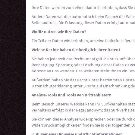
Ihre Daten werden zum einen dadurch erhoben, dass Sie uns
Andere Daten werden automatisch beim Besuch der Website
Seitenaufrufs). Die Erfassung dieser Daten erfolgt automa
Wofür nutzen wir Ihre Daten?
Ein Teil der Daten wird erhoben, um eine fehlerfreie Ber
Welche Rechte haben Sie bezüglich Ihrer Daten?
Sie haben jederzeit das Recht unentgeltlich Auskunft üb
Berichtigung, Sperrung oder Löschung dieser Daten zu v
Adresse an uns wenden. Des Weiteren steht Ihnen ein Bes
Außerdem haben Sie das Recht, unter bestimmten Umstän
Datenschutzerklärung unter „Recht auf Einschränkung der
Analyse-Tools und Tools von Drittanbietern
Beim Besuch unserer Website kann Ihr Surf-Verhalten sta
Verhaltens erfolgt in der Regel anonym; das Surf-Verhalt
Sie können dieser Analyse widersprechen oder sie durch 
Widerspruchsmöglichkeiten finden Sie in der folgenden D
2. Allgemeine Hinweise und Pflichtinformationen