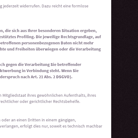
g jederzeit widerrufen. Dazu reicht eine formlose
en, die sich aus Ihrer besonderen Situation ergeben,
tütztes Profiling. Die jeweilige Rechtsgrundlage, auf
 betroffenen personenbezogenen Daten nicht mehr
chte und Freiheiten überwiegen oder die Verarbeitung
ch gegen die Verarbeitung Sie betreffender
rektwerbung in Verbindung steht. Wenn Sie
erspruch nach Art. 21 Abs. 2 DSGVO).
Mitgliedstaat ihres gewöhnlichen Aufenthalts, ihres
chtlicher oder gerichtlicher Rechtsbehelfe.
h oder an einen Dritten in einem gängigen,
erlangen, erfolgt dies nur, soweit es technisch machbar