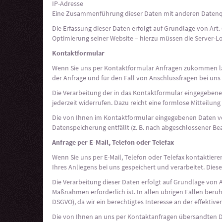
IP-Adresse
Eine Zusammenführung dieser Daten mit anderen Datenq
Die Erfassung dieser Daten erfolgt auf Grundlage von Art. 
Optimierung seiner Website – hierzu müssen die Server-Lo
Kontaktformular
Wenn Sie uns per Kontaktformular Anfragen zukommen la
der Anfrage und für den Fall von Anschlussfragen bei uns 
Die Verarbeitung der in das Kontaktformular eingegebenen D
jederzeit widerrufen. Dazu reicht eine formlose Mitteilu
Die von Ihnen im Kontaktformular eingegebenen Daten verb
Datenspeicherung entfällt (z. B. nach abgeschlossener B
Anfrage per E-Mail, Telefon oder Telefax
Wenn Sie uns per E-Mail, Telefon oder Telefax kontaktie
Ihres Anliegens bei uns gespeichert und verarbeitet. Diese
Die Verarbeitung dieser Daten erfolgt auf Grundlage von A
Maßnahmen erforderlich ist. In allen übrigen Fällen beruht 
DSGVO), da wir ein berechtigtes Interesse an der effektiv
Die von Ihnen an uns per Kontaktanfragen übersandten Dat