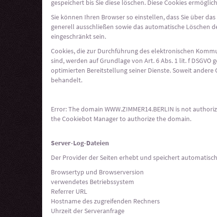
gespeichert bis Sie diese löschen. Diese Cookies ermögl
Sie können Ihren Browser so einstellen, dass Sie über da
generell ausschließen sowie das automatische Löschen der
eingeschränkt sein.
Cookies, die zur Durchführung des elektronischen Kommun
sind, werden auf Grundlage von Art. 6 Abs. 1 lit. f DSGVO
optimierten Bereitstellung seiner Dienste. Soweit andere 
behandelt.
Error: The domain WWW.ZIMMER14.BERLIN is not authorized
the Cookiebot Manager to authorize the domain.
Server-Log-Dateien
Der Provider der Seiten erhebt und speichert automatisch
Browsertyp und Browserversion
verwendetes Betriebssystem
Referrer URL
Hostname des zugreifenden Rechners
Uhrzeit der Serveranfrage