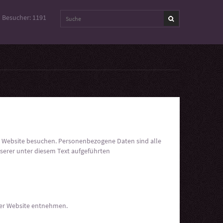
Besucher: 1191
e Website besuchen. Personenbezogene Daten sind alle
serer unter diesem Text aufgeführten
ser Website entnehmen.