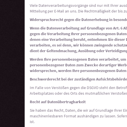
Viele Datenverarbeitungsvorgänge sind nur mit Ihrer ausdr
Mitteilung per E-Mail an uns. Die Rechtmäßigkeit der bis
Widerspruchsrecht gegen die Datenerhebung in besonde
Wenn die Datenverarbeitung auf Grundlage von Art. 6 Abs
gegen die Verarbeitung Ihrer personenbezogenen Daten W
denen eine Verarbeitung beruht, entnehmen Sie dieser
verarbeiten, es sei denn, wir können zwingende schutz
dient der Geltendmachung, Ausübung oder Verteidigung
Werden Ihre personenbezogenen Daten verarbeitet, um D
personenbezogener Daten zum Zwecke derartiger Werbung 
widersprechen, werden Ihre personenbezogenen Daten 
Beschwerderecht bei der zuständigen Aufsichtsbehörde
Im Falle von Verstößen gegen die DSGVO steht den Betrof
Arbeitsplatzes oder des Orts des mutmaßlichen Verstoßes
Recht auf Datenübertragbarkeit
Sie haben das Recht, Daten, die wir auf Grundlage Ihrer Ei
maschinenlesbaren Format aushändigen zu lassen. Sofern 
ist.