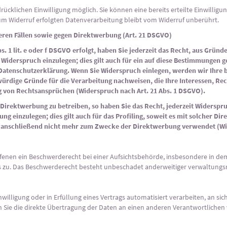
ücklichen Einwilligung möglich. Sie können eine bereits erteilte Einwilligun
 zum Widerruf erfolgten Datenverarbeitung bleibt vom Widerruf unberührt.
ren Fällen sowie gegen Direktwerbung (Art. 21 DSGVO)
. 1 lit. e oder f DSGVO erfolgt, haben Sie jederzeit das Recht, aus Gründ
iderspruch einzulegen; dies gilt auch für ein auf diese Bestimmungen ges
 Datenschutzerklärung. Wenn Sie Widerspruch einlegen, werden wir Ihre
würdige Gründe für die Verarbeitung nachweisen, die Ihre Interessen, Re
 von Rechtsansprüchen (Widerspruch nach Art. 21 Abs. 1 DSGVO).
irektwerbung zu betreiben, so haben Sie das Recht, jederzeit Widerspru
einzulegen; dies gilt auch für das Profiling, soweit es mit solcher Di
anschließend nicht mehr zum Zwecke der Direktwerbung verwendet (Wid
fenen ein Beschwerderecht bei einer Aufsichtsbehörde, insbesondere in dem 
 zu. Das Beschwerderecht besteht unbeschadet anderweitiger verwaltungsre
nwilligung oder in Erfüllung eines Vertrags automatisiert verarbeiten, an sic
Sie die direkte Übertragung der Daten an einen anderen Verantwortlichen v