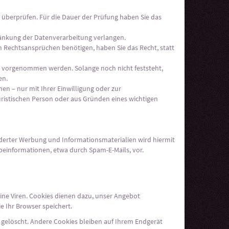
u überprüfen. Für die Dauer der Prüfung haben Sie das
änkung der Datenverarbeitung verlangen.
 Rechtsansprüchen benötigen, haben Sie das Recht, statt
n vorgenommen werden. Solange noch nicht feststeht,
en.
n – nur mit Ihrer Einwilligung oder zur
istischen Person oder aus Gründen eines wichtigen
derter Werbung und Informationsmaterialien wird hiermit
rbeinformationen, etwa durch Spam-E-Mails, vor.
ine Viren. Cookies dienen dazu, unser Angebot
e Ihr Browser speichert.
 gelöscht. Andere Cookies bleiben auf Ihrem Endgerät