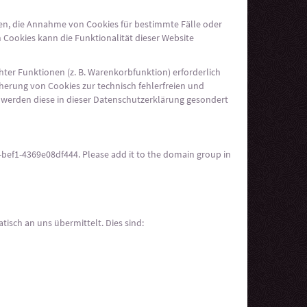
uben, die Annahme von Cookies für bestimmte Fälle oder
 Cookies kann die Funktionalität dieser Website
er Funktionen (z. B. Warenkorbfunktion) erforderlich
icherung von Cookies zur technisch fehlerfreien und
n, werden diese in dieser Datenschutzerklärung gesondert
bef1-4369e08df444. Please add it to the domain group in
isch an uns übermittelt. Dies sind: