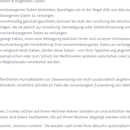
steht in folgenden Fällen:
onenbezogenen Daten bestreiten, benötigen wir in der Regel Zeit, um dies z
enbezogenen Daten zu verlangen.
rechtmäßig geschah/geschieht, können Sie statt der Löschung die Einschr
igen, Sie sie jedoch zur Ausübung, Verteidigung oder Geltendmachung von
personenbezogenen Daten zu verlangen.
ingelegt haben, muss eine Abwägung zwischen Ihren und unseren Interesse
 Einschränkung der Verarbeitung Ihrer personenbezogenen Daten zu verlang
 eingeschränkt haben, dürfen diese Daten – von ihrer Speicherung abgesehe
nsprüchen oder zum Schutz der Rechte einer anderen natürlichen oder jur
 Mitgliedstaats verarbeitet werden.
entlichten Kontaktdaten zur Übersendung von nicht ausdrücklich angefor
sdrücklich rechtliche Schritte im Falle der unverlangten Zusendung von We
ies. Cookies richten auf Ihrem Rechner keinen Schaden an und enthalten ke
okies sind kleine Textdateien, die auf Ihrem Rechner abgelegt werden und di
annte „Session-Cookies“. Sie werden nach Ende Ihres Besuchs automatisch