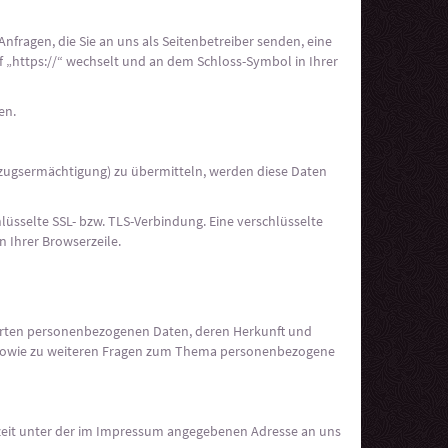
nfragen, die Sie an uns als Seitenbetreiber senden, eine
f „https://“ wechselt und an dem Schloss-Symbol in Ihrer
en.
nzugsermächtigung) zu übermitteln, werden diese Daten
lüsselte SSL- bzw. TLS-Verbindung. Eine verschlüsselte
n Ihrer Browserzeile.
herten personenbezogenen Daten, deren Herkunft und
u sowie zu weiteren Fragen zum Thema personenbezogene
rzeit unter der im Impressum angegebenen Adresse an uns