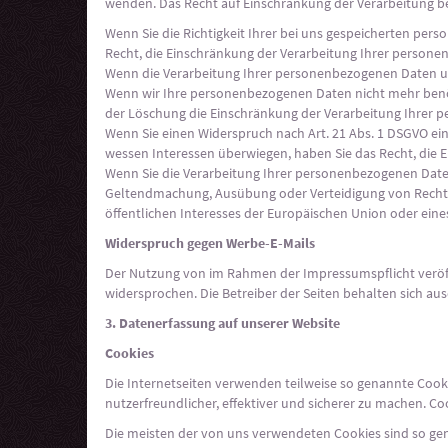
wenden. Das Recht auf Einschränkung der Verarbeitung be
Wenn Sie die Richtigkeit Ihrer bei uns gespeicherten pers
Recht, die Einschränkung der Verarbeitung Ihrer person
Wenn die Verarbeitung Ihrer personenbezogenen Daten un
Wenn wir Ihre personenbezogenen Daten nicht mehr benöt
der Löschung die Einschränkung der Verarbeitung Ihrer 
Wenn Sie einen Widerspruch nach Art. 21 Abs. 1 DSGVO e
wessen Interessen überwiegen, haben Sie das Recht, die
Wenn Sie die Verarbeitung Ihrer personenbezogenen Daten
Geltendmachung, Ausübung oder Verteidigung von Rechtsa
öffentlichen Interesses der Europäischen Union oder eines
Widerspruch gegen Werbe-E-Mails
Der Nutzung von im Rahmen der Impressumspflicht veröff
widersprochen. Die Betreiber der Seiten behalten sich au
3. Datenerfassung auf unserer Website
Cookies
Die Internetseiten verwenden teilweise so genannte Cook
nutzerfreundlicher, effektiver und sicherer zu machen. Co
Die meisten der von uns verwendeten Cookies sind so gen