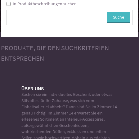
In Produktbeschreibungen suchen
PRODUKTE, DIE DEN SUCHKRITERIEN
ENTSPRECHEN
ÜBER UNS
Suchen sie ein individuelles Geschenk oder etwas
Stilvolles für Ihr Zuhause, was sich vom
Einheitsallerlei abhebt? Dann sind Sie im Zimmer 14
genau richtig! Im Zimmer 14 erwartet Sie ein
erlesenes Sortiment an Interieur-Accessoires,
außergewöhnlichen Geschenkideen,
wohlriechenden Düften, exklusiven und edlen
Seifen sowie hochwertigen Möbeln aus edelsten