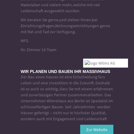
Materialien und vielem mehr, welche mit viel
Leidenschaft ausgewählt wurden.
Wir beraten Sie gerne,und stehen Ihnen,bei
Einrichtungsfragen,Wohnungseinrichtungen gerne
mit Rat und Tad zur Verfügung.
MFG
Ihr Zimmer 14 Team
WIR PLANEN UND BAUEN IHR MASSIVHAUS
Der Bau eines Hauses ist eine Entscheidung fürs
Leben und eine Investition in die Zukunft. Deshalb
ist es auch so wichtig, dass Sie mit einem erfahrenen
und zuverlässigen Partner zusammenarbeiten. Das
Unternehmen WilmsHaus aus Berlin ist Spezialist im
schlüsselfertigen Bauen. Seit Jahrzehnten werden
Häuser gefertigt – nicht nur in höchster Qualität,
sondern auch mit Engagement und Leidenschaft
Zur Website